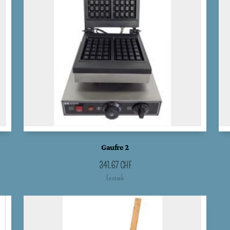
Gaufre 2
341.67
CHF
En stock