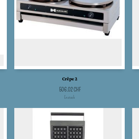
Crêpe 2
506.02
CHF
En stock