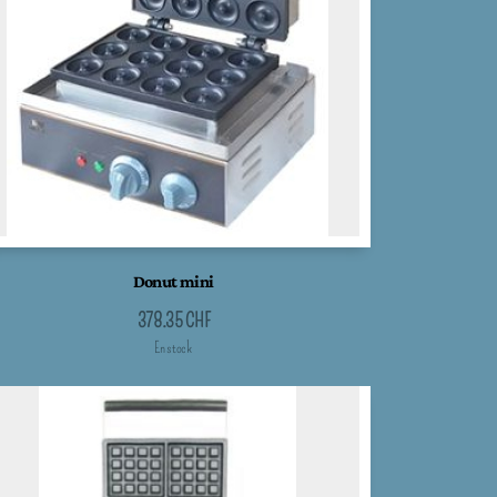
Donut mini
378.35
CHF
En stock