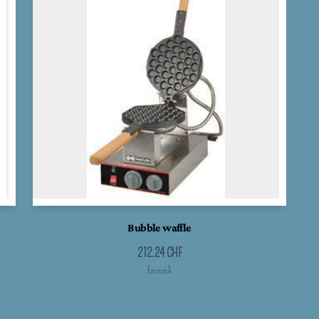
Bubble waffle
212.24
CHF
En stock