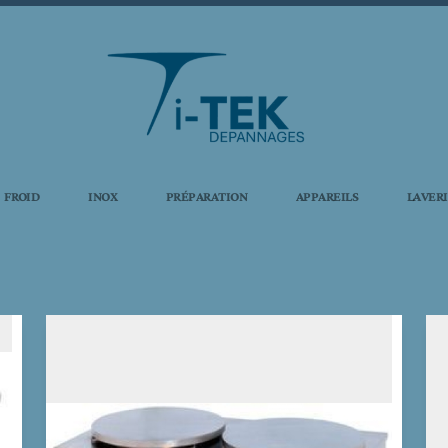
FROID
INOX
PRÉPARATION
APPAREILS
LAVER