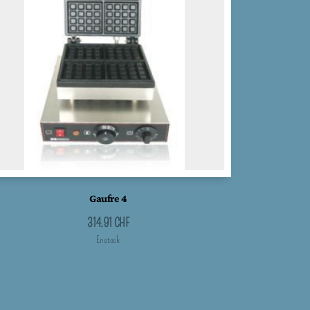
Gaufre 4
314.91
CHF
En stock