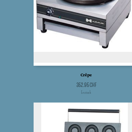
Crêpe
352.95
CHF
En stock