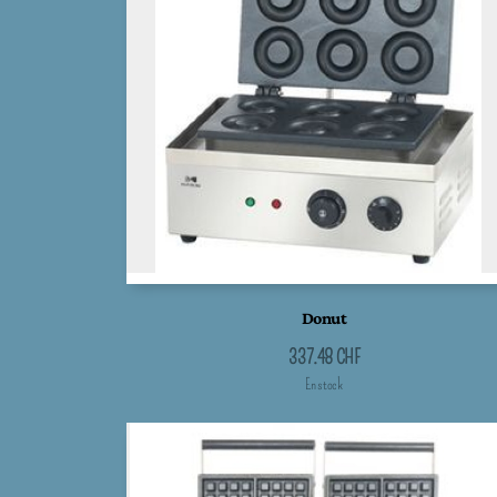
Donut
337.48
CHF
En stock