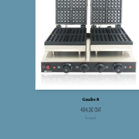
Gaufre 8
494.36
CHF
En stock