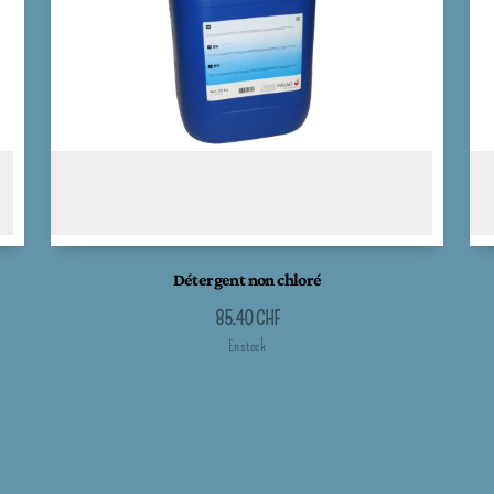
Détergent non chloré
85.40
CHF
En stock