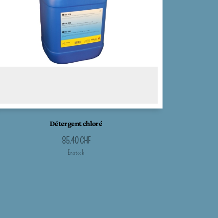
Détergent chloré
85.40
CHF
En stock