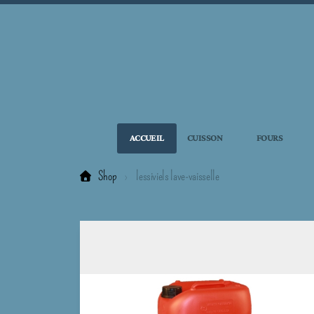
ACCUEIL
CUISSON
FOURS
Shop
lessiviels lave-vaisselle