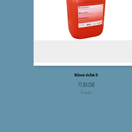
Rince éclat S
77.83
CHF
En stock