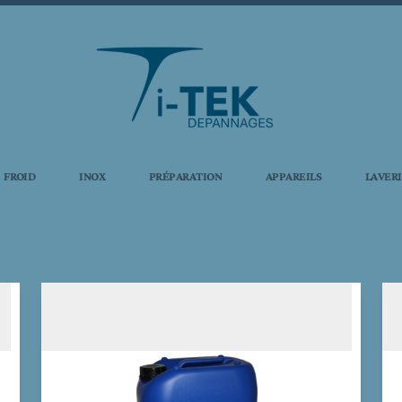
FROID
INOX
PRÉPARATION
APPAREILS
LAVER